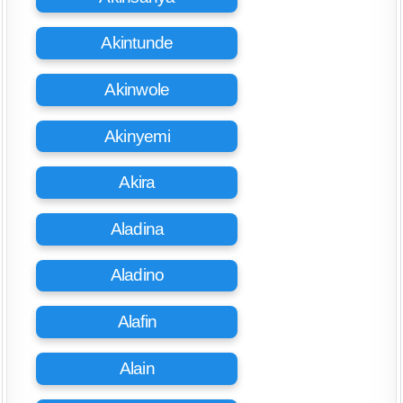
Akintunde
Akinwole
Akinyemi
Akira
Aladina
Aladino
Alafin
Alain