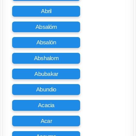
Abril
Absalóm
Absalón
Abshalom
Abubakar
Abundio
Acacia
Acar