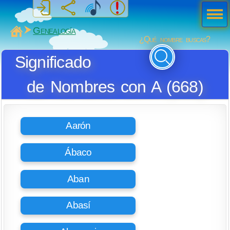
Men
ú
MiSabueso
Genealogía
¿Qué nombre buscas?
Significado
de Nombres con A (668)
Aarón
Ábaco
Aban
Abasí