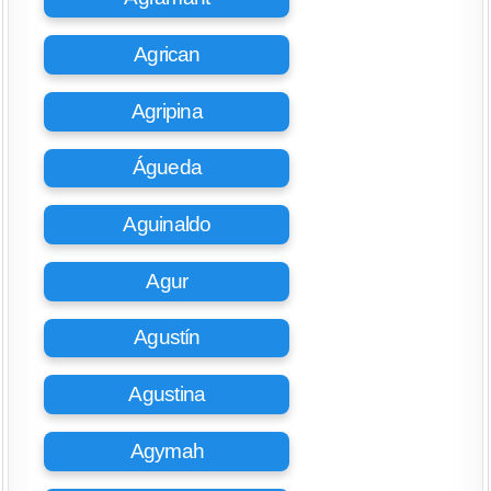
Agrican
Agripina
Águeda
Aguinaldo
Agur
Agustín
Agustina
Agymah