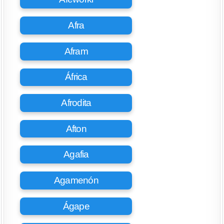
Afra
Afram
África
Afrodita
Afton
Agafia
Agamenón
Ágape