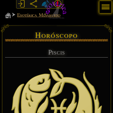
Menú
MiSabueso
Esotérica MiSabueso
Horóscopo
Piscis