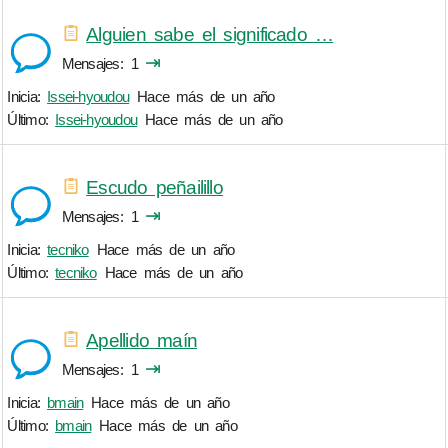
Alguien sabe el significado …
⇥
Mensajes
1
Inicia:
Issei-hyoudou
Hace más de un año
Último:
Issei-hyoudou
Hace más de un año
Escudo peñailillo
⇥
Mensajes
1
Inicia:
tecniko
Hace más de un año
Último:
tecniko
Hace más de un año
Apellido maín
⇥
Mensajes
1
Inicia:
bmain
Hace más de un año
Último:
bmain
Hace más de un año