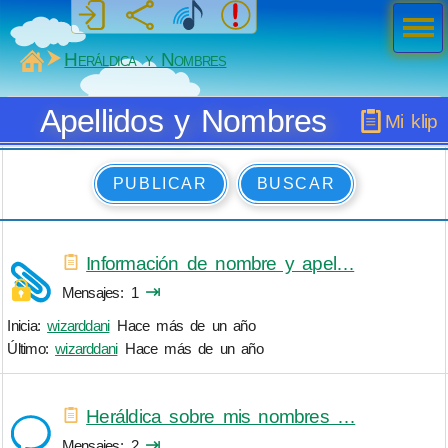
Men
ú
MiSabueso
Heráldica y Nombres
Apellidos y Nombres
Mi klip
PUBLICAR
BUSCAR
Información de nombre y apel…
⇥
Mensajes
1
Inicia:
wizarddani
Hace más de un año
Último:
wizarddani
Hace más de un año
Heráldica sobre mis nombres …
⇥
Mensajes
2