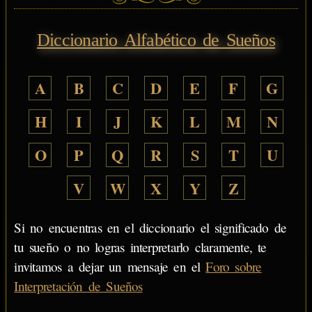
Diccionario Alfabético de Sueños
A
B
C
D
E
F
G
H
I
J
K
L
M
N
O
P
Q
R
S
T
U
V
W
X
Y
Z
Si no encuentras en el diccionario el significado de
tu sueño o no logras interpretarlo claramente, te
invitamos a dejar un mensaje en el
Foro sobre
Interpretación de Sueños