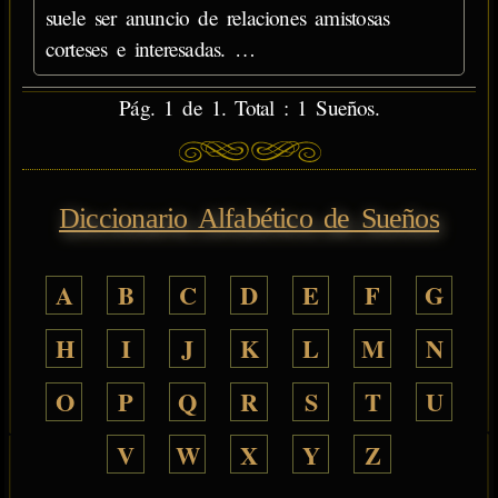
suele ser anuncio de relaciones amistosas
corteses e interesadas. …
Pág. 1 de 1. Total : 1 Sueños.
Diccionario Alfabético de Sueños
A
B
C
D
E
F
G
H
I
J
K
L
M
N
O
P
Q
R
S
T
U
V
W
X
Y
Z