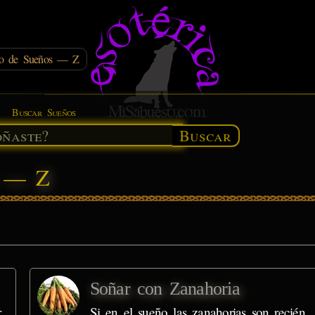
rio de Sueños — Z
Buscar Sueños
Buscar
s — Z
Soñar con Zanahoria
r
Si en el sueño las zanahorias son recién