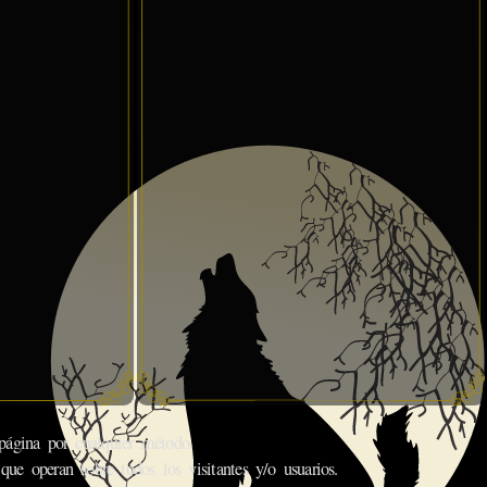
gina por cualquier método.
que operan sobre todos los visitantes y/o usuarios.