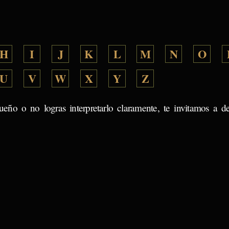
H
I
J
K
L
M
N
O
U
V
W
X
Y
Z
ueño o no logras interpretarlo claramente, te invitamos a d