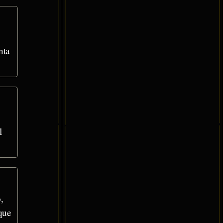
nta
l
,
que