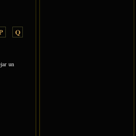
P
Q
ejar un