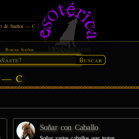
rio de Sueños — C
Buscar Sueños
Buscar
s — C
Soñar con Caballo
s
Soñar varios caballos que trotan