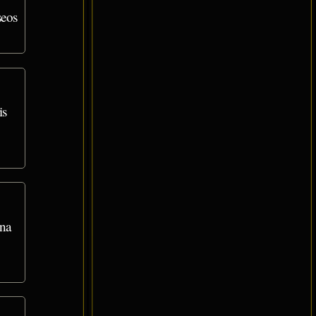
seos
is
una