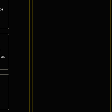
os
o
ros