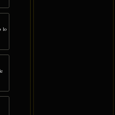
o lo
de