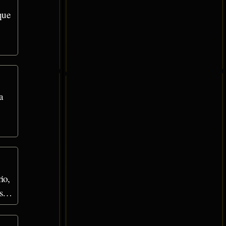
que
a
io,
ras…