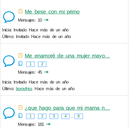
Me bese con mi primo
⇥
Mensajes
10
Inicia: Invitado
Hace más de un año
Último: Invitado
Hace más de un año
Me enamoré de una mujer mayo…
1
2
⇥
Mensajes
45
Inicia: Invitado
Hace más de un año
Último:
borovfriss
Hace más de un año
¿que hago para que mi mama n…
1
2
3
4
...
8
⇥
Mensajes
181