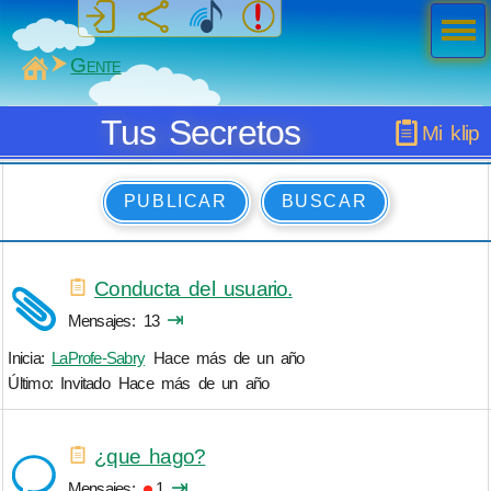
Men
ú
MiSabueso
Gente
Tus Secretos
Mi klip
PUBLICAR
BUSCAR
Conducta del usuario.
⇥
Mensajes
13
Inicia:
LaProfe-Sabry
Hace más de un año
Último: Invitado
Hace más de un año
¿que hago?
⇥
Mensajes
1