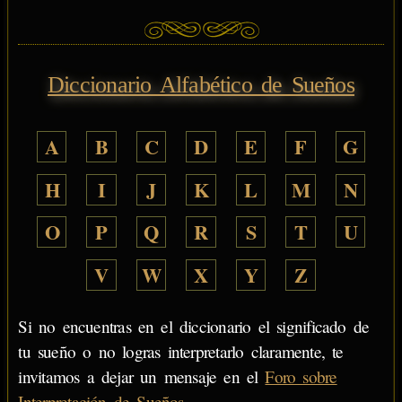
Diccionario Alfabético de Sueños
A
B
C
D
E
F
G
H
I
J
K
L
M
N
O
P
Q
R
S
T
U
V
W
X
Y
Z
Si no encuentras en el diccionario el significado de
tu sueño o no logras interpretarlo claramente, te
invitamos a dejar un mensaje en el
Foro sobre
Interpretación de Sueños