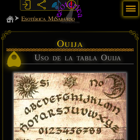
Menú
MiSabueso
Esotérica MiSabueso
Ouija
Uso de la tabla Ouija