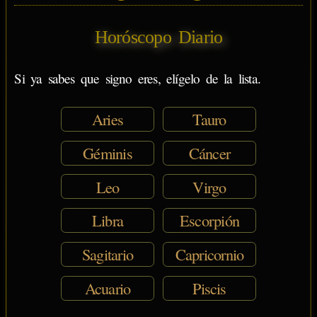
Horóscopo Diario
Si ya sabes que signo eres, elígelo de la lista.
Aries
Tauro
Géminis
Cáncer
Leo
Virgo
Libra
Escorpión
Sagitario
Capricornio
Acuario
Piscis