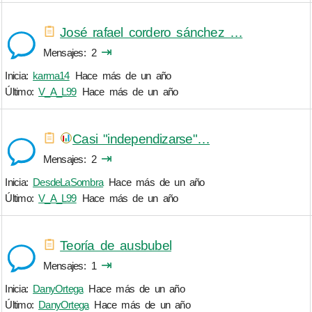
José rafael cordero sánchez …
⇥
Mensajes
2
Inicia:
karma14
Hace más de un año
Último:
V_A_L99
Hace más de un año
Casi "independizarse"…
⇥
Mensajes
2
Inicia:
DesdeLaSombra
Hace más de un año
Último:
V_A_L99
Hace más de un año
Teoría de ausbubel
⇥
Mensajes
1
Inicia:
DanyOrtega
Hace más de un año
Último:
DanyOrtega
Hace más de un año