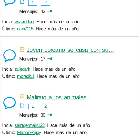
1
2
⇥
Mensajes
43
Inicia:
wizarddani
Hace más de un año
Último:
dani7115
Hace más de un año
Joven coreano se casa con su…
⇥
Mensajes
17
Inicia:
zuledark
Hace más de un año
Último:
mpredic1
Hace más de un año
Maltrato a los animales
1
2
⇥
Mensajes
30
Inicia:
saintgermain123
Hace más de un año
Último:
ManoloRajoy
Hace más de un año