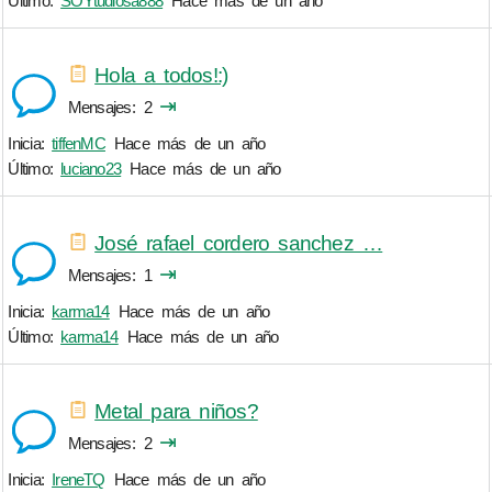
Último:
SOYtudiosa888
Hace más de un año
Hola a todos!:)
⇥
Mensajes
2
Inicia:
tiffenMC
Hace más de un año
Último:
luciano23
Hace más de un año
José rafael cordero sanchez …
⇥
Mensajes
1
Inicia:
karma14
Hace más de un año
Último:
karma14
Hace más de un año
Metal para niños?
⇥
Mensajes
2
Inicia:
IreneTQ
Hace más de un año