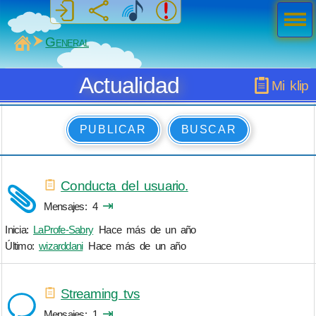
Men
ú
MiSabueso
General
Actualidad
Mi klip
PUBLICAR
BUSCAR
Conducta del usuario.
⇥
Mensajes
4
Inicia:
LaProfe-Sabry
Hace más de un año
Último:
wizarddani
Hace más de un año
Streaming tvs
⇥
Mensajes
1