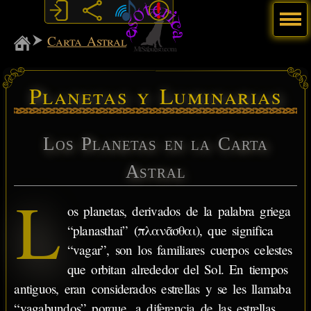
Menú
MiSabueso
Carta Astral
Planetas y Luminarias
Los Planetas en la Carta
Astral
L
os planetas, derivados de la palabra griega
“planasthai” (πλανᾶσθαι), que significa
“vagar”, son los familiares cuerpos celestes
que orbitan alrededor del Sol. En tiempos
antiguos, eran considerados estrellas y se les llamaba
“vagabundos” porque, a diferencia de las estrellas,