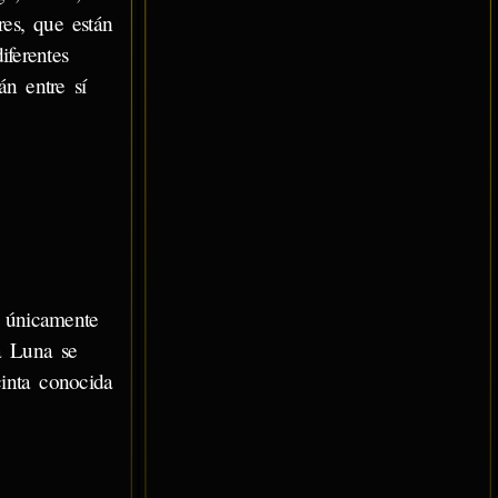
res, que están
iferentes
án entre sí
s únicamente
a Luna se
inta conocida