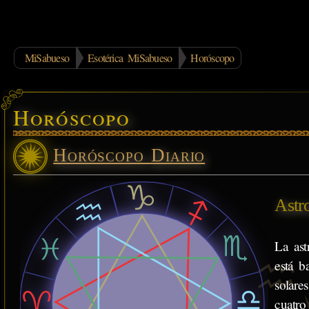
MiSabueso
Esotérica MiSabueso
Horóscopo
Horóscopo
Horóscopo Diario
Astr
La ast
está b
solare
cuatro