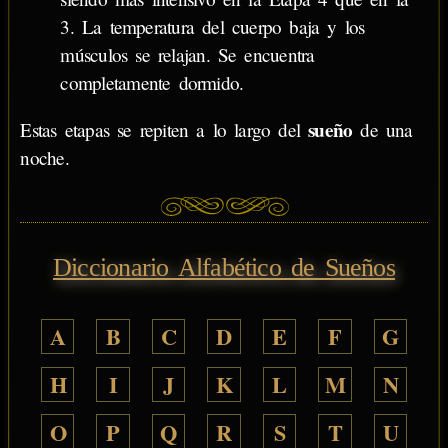
3. La temperatura del cuerpo baja y los
músculos se relajan. Se encuentra
completamente dormido.
sueño
Estas etapas se repiten a lo largo del
de una
noche.
Diccionario Alfabético de Sueños
A
B
C
D
E
F
G
H
I
J
K
L
M
N
O
P
Q
R
S
T
U