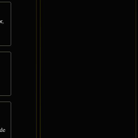
r,
 de