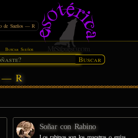
rio de Sueños — R
Buscar Sueños
Buscar
s — R
Soñar con Rabino
Los rabinos son los maestros o guías