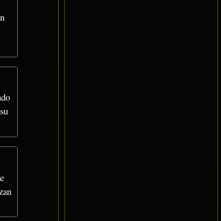
an
ndo
 su
se
zan