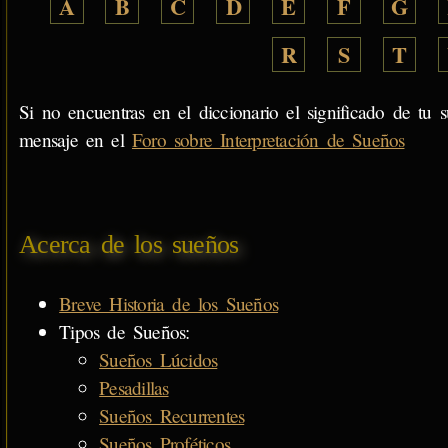
A
B
C
D
E
F
G
R
S
T
Si no encuentras en el diccionario el significado de tu s
mensaje en el
Foro sobre Interpretación de Sueños
Acerca de los sueños
Breve Historia de los Sueños
Tipos de Sueños:
Sueños Lúcidos
Pesadillas
Sueños Recurrentes
Sueños Proféticos