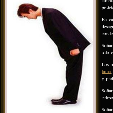
tambi
posici
En ca
desag
conde
Soñar
solo 
Los s
fama
,
y pro
Soñar
celos
Soñar