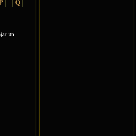
P
Q
ejar un