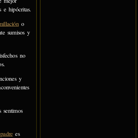
e mejor
 e hipócritas.
illación
o
te sumisos y
isfechos no
s.
nciones y
nconvenientes
s sentimos
o
padre
es