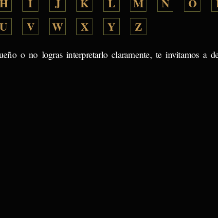
H
I
J
K
L
M
N
O
U
V
W
X
Y
Z
ueño o no logras interpretarlo claramente, te invitamos a d