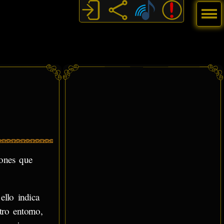
Menú
iones que
ello indica
ro entorno,