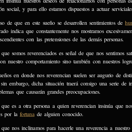
én insinúa nuestros deseos de relacionarnos con personas d
ón social, y para ello estamos dispuestos a actuar serviciales
so de que en este sueño se desarrollen sentimientos de
hum
rado indica que constantemente nos mostramos excesivamen
scendientes con las pretensiones de las demás personas.
 que somos reverenciados es señal de que nos sentimos sat
con nuestro comportamiento sino también con nuestros logro
ueños en donde nos reverencian suelen ser augurio de disti
 sin embargo, dicha situación traerá consigo una serie de i
blemas que causarán grandes preocupaciones.
 que es a otra persona a quien reverencian insinúa que no
os por la
fortuna
de alguien conocido.
 que nos inclinamos para hacerle una reverencia a nuestr