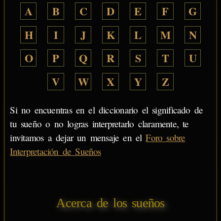
A
B
C
D
E
F
G
H
I
J
K
L
M
N
O
P
Q
R
S
T
U
V
W
X
Y
Z
Si no encuentras en el diccionario el significado de
tu sueño o no logras interpretarlo claramente, te
invitamos a dejar un mensaje en el
Foro sobre
Interpretación de Sueños
Acerca de los sueños