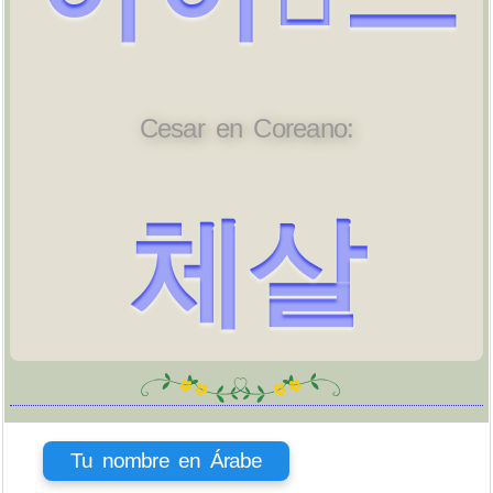
Cesar en Coreano:
체살
Tu nombre en Árabe