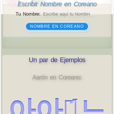
Escribir Nombre en Coreano
Tu Nombre:
NOMBRE EN COREANO
Un par de Ejemplos
Aarón en Coreano:
아아로́느