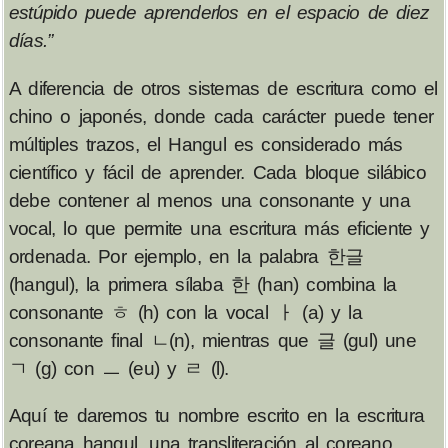
estúpido puede aprenderlos en el espacio de diez
días.”
A diferencia de otros sistemas de escritura como el
chino o japonés, donde cada carácter puede tener
múltiples trazos, el Hangul es considerado más
científico y fácil de aprender. Cada bloque silábico
debe contener al menos una consonante y una
vocal, lo que permite una escritura más eficiente y
ordenada. Por ejemplo, en la palabra
한글
(hangul), la primera sílaba
한
(han) combina la
consonante
ㅎ
(h) con la vocal
ㅏ
(a) y la
consonante final
ㄴ
(n), mientras que
글
(gul) une
ㄱ
(g) con
ㅡ
(eu) y
ㄹ
(l).
Aquí te daremos tu nombre escrito en la escritura
coreana hangul, una transliteración al coreano.