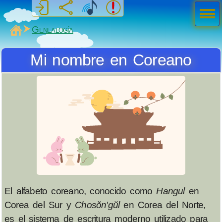
Men
ú
MiSabueso
Genealogía
Mi nombre en Coreano
El alfabeto coreano, conocido como
Hangul
en
Corea del Sur y
Chosŏn'gŭl
en Corea del Norte,
es el sistema de escritura moderno utilizado para