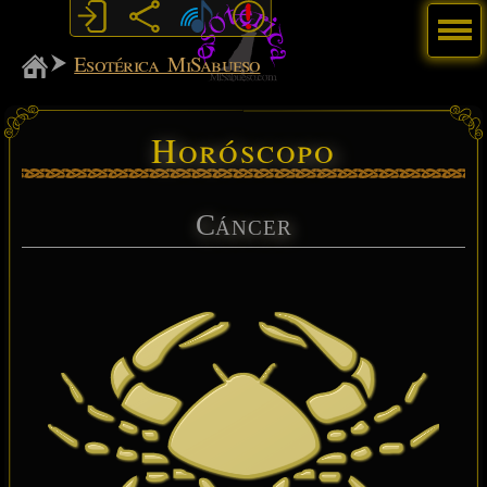
Menú
MiSabueso
Esotérica MiSabueso
Horóscopo
Cáncer