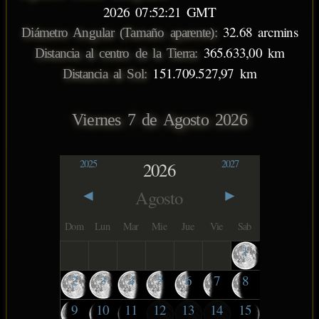
2026 07:52:21 GMT
32.68 arcmins
Diámetro Angular (Tamaño aparente):
365.633,00 km
Distancia al centro de la Tierra:
151.709.527,97 km
Distancia al Sol:
Viernes 7 de Agosto 2026
2025
2027
2026
◄
►
Agosto
Dom
Lun
Mar
Mie
Jue
Vie
Sab
1
2
3
4
5
6
7
8
9
10
11
12
13
14
15