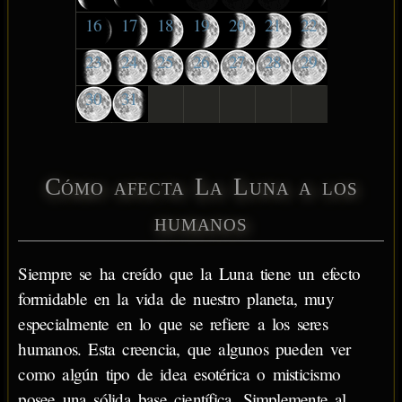
16
17
18
19
20
21
22
23
24
25
26
27
28
29
30
31
Cómo afecta La Luna a los
humanos
Siempre se ha creído que la Luna tiene un efecto
formidable en la vida de nuestro planeta, muy
especialmente en lo que se refiere a los seres
humanos. Esta creencia, que algunos pueden ver
como algún tipo de idea esotérica o misticismo
posee una sólida base científica. Simplemente al