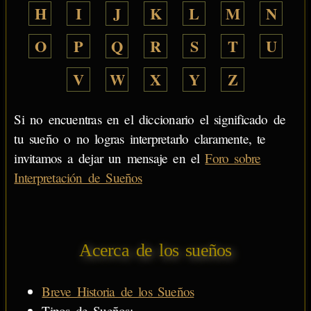
H
I
J
K
L
M
N
O
P
Q
R
S
T
U
V
W
X
Y
Z
Si no encuentras en el diccionario el significado de
tu sueño o no logras interpretarlo claramente, te
invitamos a dejar un mensaje en el
Foro sobre
Interpretación de Sueños
Acerca de los sueños
Breve Historia de los Sueños
Tipos de Sueños: