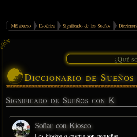
MiSabueso
Esotérica
Significado de los Sueños
Dicciona
Diccionario de Sueño
Significado de Sueños con K
Soñar con Kiosco
Los kioskos o casetas son pequeñas