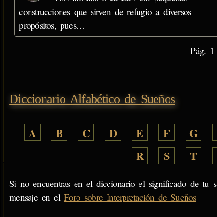
construcciones que sirven de refugio a diversos
propósitos, pues…
Pág. 1
Diccionario Alfabético de Sueños
A
B
C
D
E
F
G
R
S
T
Si no encuentras en el diccionario el significado de tu s
mensaje en el
Foro sobre Interpretación de Sueños