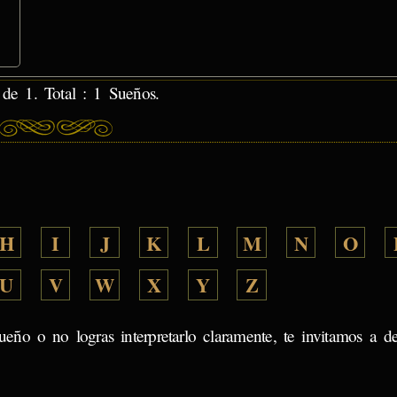
 de 1. Total : 1 Sueños.
H
I
J
K
L
M
N
O
U
V
W
X
Y
Z
ueño o no logras interpretarlo claramente, te invitamos a d