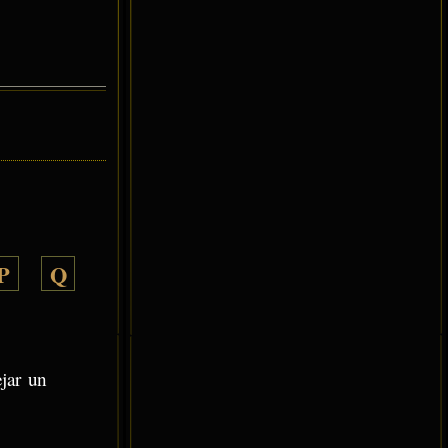
P
Q
ejar un