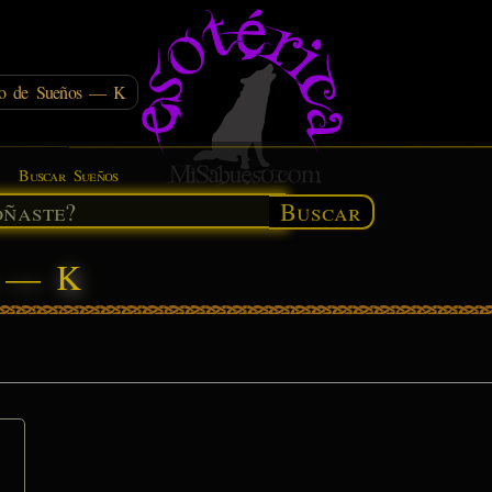
rio de Sueños — K
Buscar Sueños
Buscar
s — K