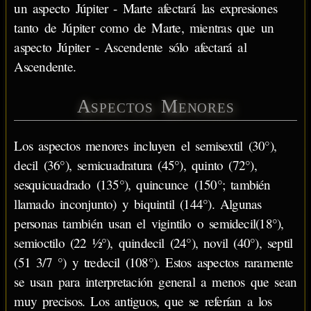
un aspecto Júpiter - Marte afectará las expresiones
tanto de Júpiter como de Marte, mientras que un
aspecto Júpiter - Ascendente sólo afectará al
Ascendente.
Aspectos Menores
Los aspectos menores incluyen el semisextil (30°),
decil (36°), semicuadratura (45°), quinto (72°),
sesquicuadrado (135°), quincunce (150°; también
llamado inconjunto) y biquintil (144°). Algunas
personas también usan el vigintilo o semidecil(18°),
semioctilo (22 ½°), quindecil (24°), novil (40°), septil
(51 3/7 °) y tredecil (108°). Estos aspectos raramente
se usan para interpretación general a menos que sean
muy precisos. Los antiguos, que se referían a los