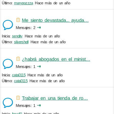
Último:
marypozzza
Hace más de un año
Me siento devastada... ayuda…
⇥
Mensajes
2
Inicia:
sendity
Hace más de un año
Último:
silvershell
Hace más de un año
¿habrá abogados en el minist…
⇥
Mensajes
1
Inicia:
cata0115
Hace más de un año
Último:
cata0115
Hace más de un año
Trabajar en una tienda de ro…
⇥
Mensajes
1
Inicia:
lima40
Hace más de un año