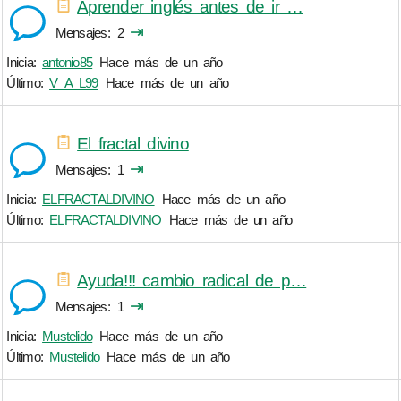
Aprender inglés antes de ir …
⇥
Mensajes
2
Inicia:
antonio85
Hace más de un año
Último:
V_A_L99
Hace más de un año
El fractal divino
⇥
Mensajes
1
Inicia:
ELFRACTALDIVINO
Hace más de un año
Último:
ELFRACTALDIVINO
Hace más de un año
Ayuda!!! cambio radical de p…
⇥
Mensajes
1
Inicia:
Mustelido
Hace más de un año
Último:
Mustelido
Hace más de un año