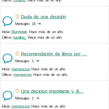
Último:
coral500
Hace más de un año
Duda de una decisión
⇥
Mensajes
14
Inicia:
Blumhelain
Hace más de un año
Último:
karolina_
Hace más de un año
Recomendación de libros por …
⇥
Mensajes
1
Inicia:
marypozzza
Hace más de un año
Último:
marypozzza
Hace más de un año
Una decicion importante y di…
⇥
Mensajes
1
Inicia:
marypozzza
Hace más de un año