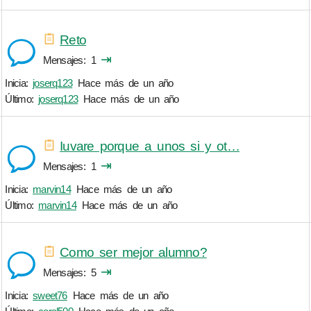
Reto
⇥
Mensajes
1
Inicia:
joserq123
Hace más de un año
Último:
joserq123
Hace más de un año
Iuvare porque a unos si y ot…
⇥
Mensajes
1
Inicia:
marvin14
Hace más de un año
Último:
marvin14
Hace más de un año
Como ser mejor alumno?
⇥
Mensajes
5
Inicia:
sweet76
Hace más de un año