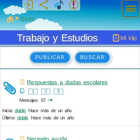
Men
ú
MiSabueso
Gente
Trabajo y Estudios
Mi klip
PUBLICAR
BUSCAR
Respuestas a dudas escolares
1
2
3
⇥
Mensajes
57
Inicia:
diablis
Hace más de un año
Último:
diablis
Hace más de un año
Necesito ayuda