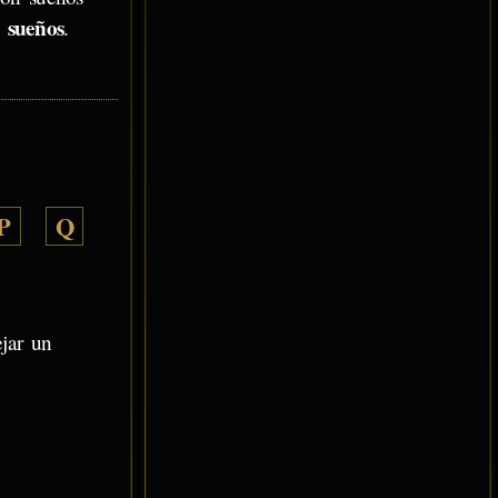
s sueños
.
P
Q
ejar un