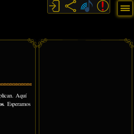
Menú
plican. Aquí
os
. Esperamos