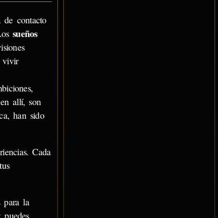
a de contacto
sueños
 Los
isiones
 vivir
biciones,
n allí, son
ca, han sido
riencias. Cada
tus
 para la
y puedes