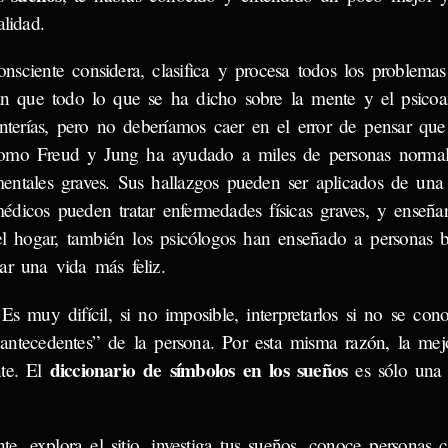
lidad.
sciente considera, clasifica y procesa todos los problema
n que todo lo que se ha dicho sobre la mente y el psicoaná
onterías, pero no deberíamos caer en el error de pensar que
 como Freud y Jung ha ayudado a miles de personas normal
ntales graves. Sus hallazgos pueden ser aplicados de una 
édicos pueden tratar enfermedades físicas graves, y enseñ
del hogar, también los psicólogos han enseñado a personas 
ar una vida más feliz.
s muy difícil, si no imposible, interpretarlos si no se cono
“antecedentes” de la persona. Por esta misma razón, la mej
diccionario de símbolos en los sueños
nte. El
es sólo una 
e, explora el sitio, investiga tus sueños, conoce personas 