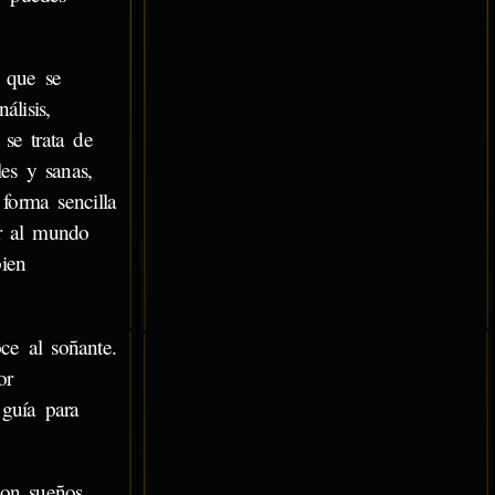
s que se
lisis,
 se trata de
es y sanas,
forma sencilla
ar al mundo
bien
ce al soñante.
or
guía para
con sueños