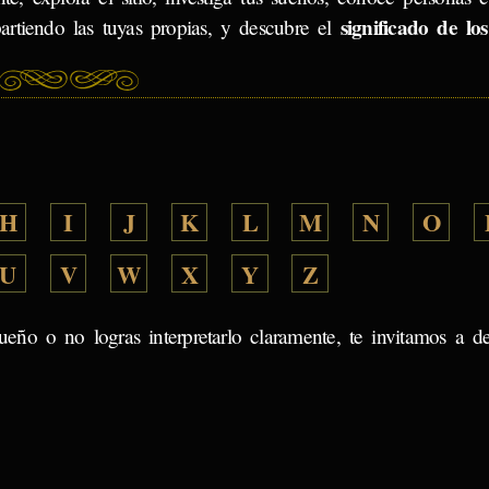
significado de lo
artiendo las tuyas propias, y descubre el
H
I
J
K
L
M
N
O
U
V
W
X
Y
Z
ueño o no logras interpretarlo claramente, te invitamos a d