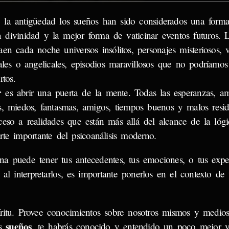
 la antigüedad los sueños han sido considerados una form
a divinidad y la mejor forma de vaticinar eventos futuros.
aen cada noche universos insólitos, personajes misteriosos, v
ales o angelicales, episodios maravillosos que no podríamos
rtos.
r
es abrir una puerta de la mente. Todas las esperanzas, am
s, miedos, fantasmas, amigos, tiempos buenos y malos reside
ceso a realidades que están más allá del alcance de la lógi
rte importante del psicoanálisis moderno.
a puede tener tus antecedentes, tus emociones, o tus expe
al interpretarlos, es importante ponerlos en el contexto de 
ritu. Provee conocimientos sobre nosotros mismos y medios
sueños
us
, te habrás conocido y entendido un poco mejor 