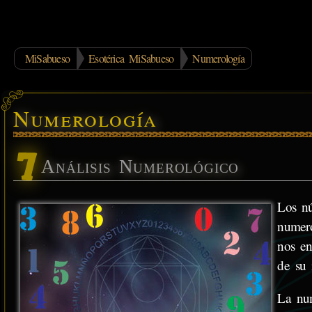
MiSabueso
Esotérica MiSabueso
Numerología
Numerología
Análisis Numerológico
Los nú
numero
nos en
de su 
La num