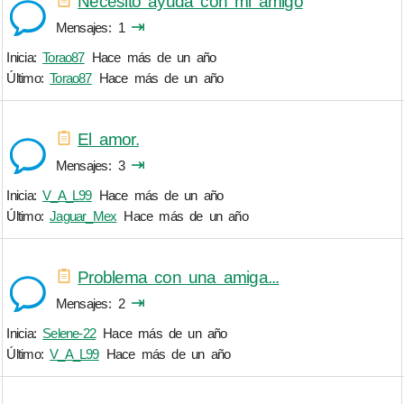
Necesito ayuda con mi amigo
⇥
Mensajes
1
Inicia:
Torao87
Hace más de un año
Último:
Torao87
Hace más de un año
El amor.
⇥
Mensajes
3
Inicia:
V_A_L99
Hace más de un año
Último:
Jaguar_Mex
Hace más de un año
Problema con una amiga...
⇥
Mensajes
2
Inicia:
Selene-22
Hace más de un año
Último:
V_A_L99
Hace más de un año