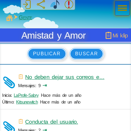
Men
ú
MiSabueso
Gente
Amistad y Amor
Mi klip
PUBLICAR
BUSCAR
No deben dejar sus correos e…
⇥
Mensajes
9
Inicia:
LaProfe-Sabry
Hace más de un año
Último:
Kitsunewitch
Hace más de un año
Conducta del usuario.
⇥
Mensajes
2