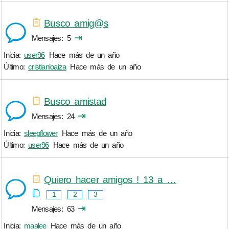
Busco amig@s
⇥
Mensajes
5
Inicia:
user96
Hace más de un año
Último:
cristianloaiza
Hace más de un año
Busco amistad
⇥
Mensajes
24
Inicia:
sleepflower
Hace más de un año
Último:
user96
Hace más de un año
Quiero hacer amigos ! 13 a …
1
2
3
⇥
Mensajes
63
Inicia:
maalee
Hace más de un año