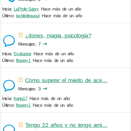
Inicia:
LaProfe-Sabry
Hace más de un año
Último:
lachikitinausul
Hace más de un año
¿dones, magia, psicología?
⇥
Mensajes
7
Inicia:
Evokaster
Hace más de un año
Último:
flowery1
Hace más de un año
Cómo superar el miedo de ace…
⇥
Mensajes
3
Inicia:
franju17
Hace más de un año
Último:
flowery1
Hace más de un año
Tengo 22 años y no tengo ami…