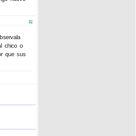
#2
bservala
l chico o
or que sus