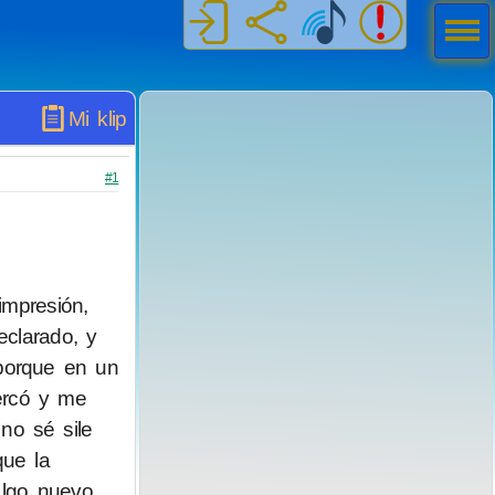
Men
ú
Mi klip
#1
impresión,
eclarado, y
 porque en un
ercó y me
no sé sile
que la
 lgo nuevo