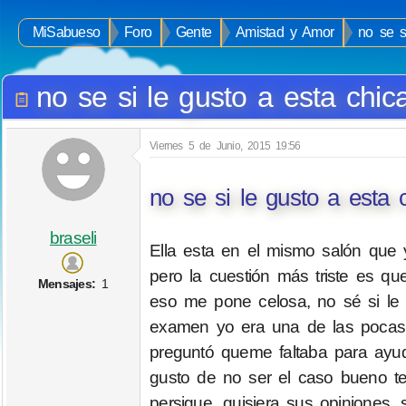
MiSabueso
Foro
Gente
Amistad y Amor
no se s
no se si le gusto a esta chic
Viernes 5 de Junio, 2015 19:56
no se si le gusto a esta 
braseli
Ella esta en el mismo salón que 
pero la cuestión más triste es qu
Mensajes:
1
eso me pone celosa, no sé si le 
examen yo era una de las pocas 
preguntó queme faltaba para ayud
gusto de no ser el caso bueno te
persigue, quisiera sus opiniones,