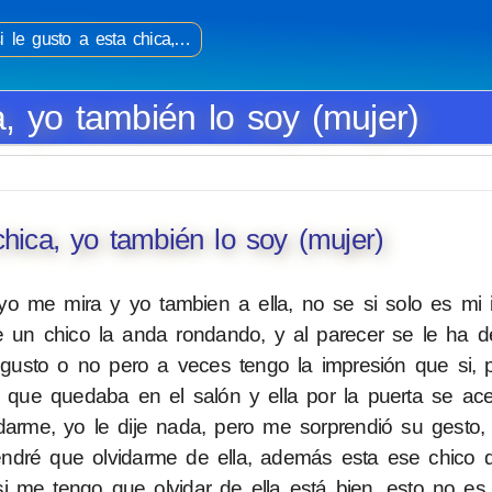
i le gusto a esta chica,…
a, yo también lo soy (mujer)
chica, yo también lo soy (mujer)
yo me mira y yo tambien a ella, no se si solo es mi 
e un chico la anda rondando, y al parecer se le ha d
gusto o no pero a veces tengo la impresión que si,
que quedaba en el salón y ella por la puerta se ac
arme, yo le dije nada, pero me sorprendió su gesto, 
ndré que olvidarme de ella, además esta ese chico 
 si me tengo que olvidar de ella está bien, esto no es