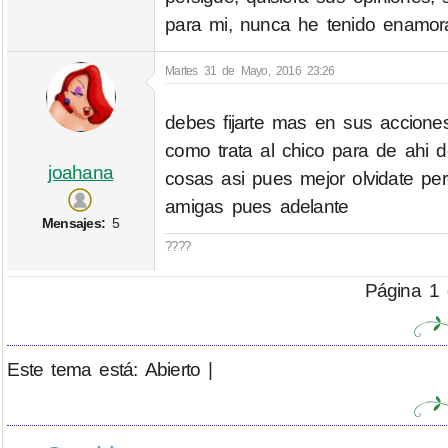
para mi, nunca he tenido enamor
Martes 31 de Mayo, 2016 23:26
debes fijarte mas en sus acciones
como trata al chico para de ahi d
joahana
cosas asi pues mejor olvidate per
amigas pues adelante
Mensajes:
5
????
Página 1 
Este tema está: Abierto |