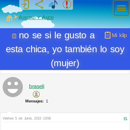
Men
ú
MiSabueso
Amistad y Amor
no se si le gusto a
Mi klip
esta chica, yo también lo soy
(mujer)
braseli
Mensajes:
1
Viernes 5 de Junio, 2015 19:56
#1