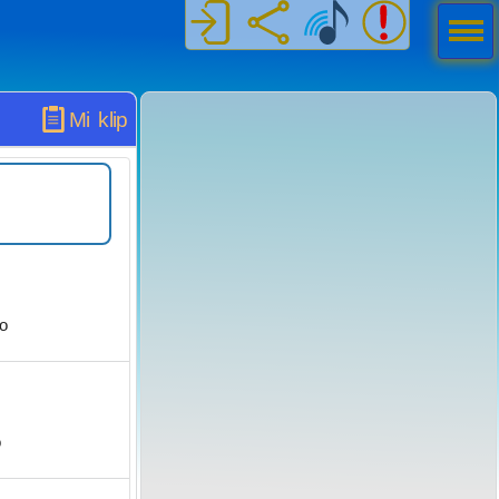
Men
ú
Mi klip
o
o