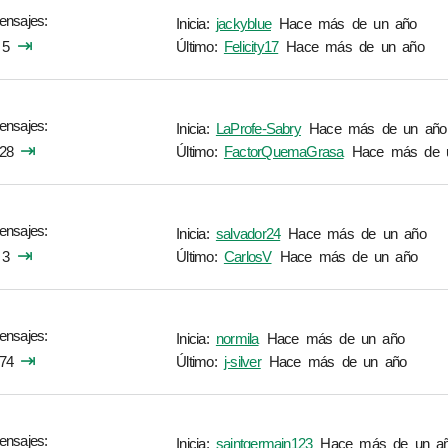
ensajes
Inicia:
jackyblue
Hace más de un año
⇥
5
Último:
Felicity17
Hace más de un año
ensajes
Inicia:
LaProfe-Sabry
Hace más de un año
⇥
28
Último:
FactorQuemaGrasa
Hace más de 
ensajes
Inicia:
salvador24
Hace más de un año
⇥
3
Último:
CarlosV
Hace más de un año
ensajes
Inicia:
normila
Hace más de un año
⇥
74
Último:
j-silver
Hace más de un año
ensajes
Inicia:
saintgermain123
Hace más de un a