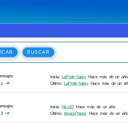
ICAR
BUSCAR
ensajes
Inicia:
LaProfe-Sabry
Hace más de un año
⇥
1
Último:
LaProfe-Sabry
Hace más de un añ
ensajes
Inicia:
Nico10
Hace más de un año
⇥
3
Último:
IgnacioYanes
Hace más de un añ