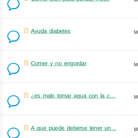
Ayuda diabetes
M
Comer y no engordar
M
¿es malo tomar agua con la c…
M
A que puede deberse tener un…
M