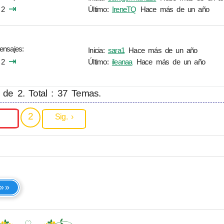
⇥
2
Último:
IreneTQ
Hace más de un año
ensajes
Inicia:
sara1
Hace más de un año
⇥
2
Último:
ileanaa
Hace más de un año
 de 2. Total : 37 Temas.
2
Sig. ›
 »»