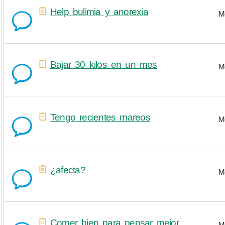
Help bulimia y anorexia
M
Bajar 30 kilos en un mes
M
Tengo recientes mareos
M
¿afecta?
M
Comer bien para pensar mejor
M