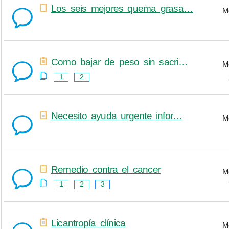
Los seis mejores quema grasa…
M
Como bajar de peso sin sacri…
M
1
2
Necesito ayuda urgente infor…
M
Remedio contra el cancer
M
1
2
3
Licantropía clínica
M