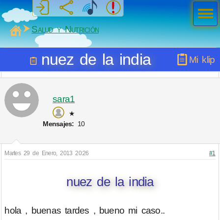
Men
ú
MiSabueso
Salud y Nutrición
nuez de la india
Mi klip
sara1
★
Mensajes:
10
Martes 29 de Enero, 2013 20:26
#1
nuez de la india
hola , buenas tardes , bueno mi caso..