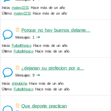
Inicia:
matwy2231
Hace más de un año
Último:
matwy2231
Hace más de un año
Porque no hay buenos delante…
⇥
Mensajes
1
Inicia:
FutbolMexico
Hace más de un año
Último:
FutbolMexico
Hace más de un año
¿dejarian su profecion por a…
⇥
Mensajes
9
Inicia:
shinobicha
Hace más de un año
Último:
FutbolMexico
Hace más de un año
Que deporte practican