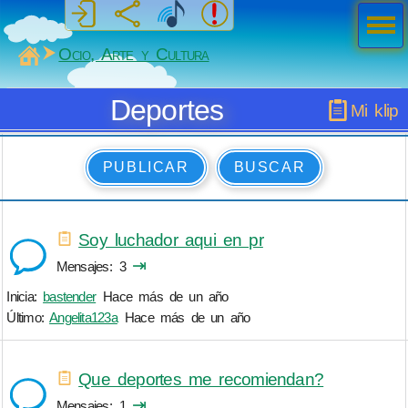
Men
ú
MiSabueso
Ocio, Arte y Cultura
Deportes
Mi klip
PUBLICAR
BUSCAR
Soy luchador aqui en pr
⇥
Mensajes
3
Inicia:
bastender
Hace más de un año
Último:
Angelita123a
Hace más de un año
Que deportes me recomiendan?
⇥
Mensajes
1