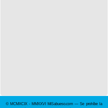
© MCMXCIX - MMXXVI MiSabueso.com — Se prohíbe la