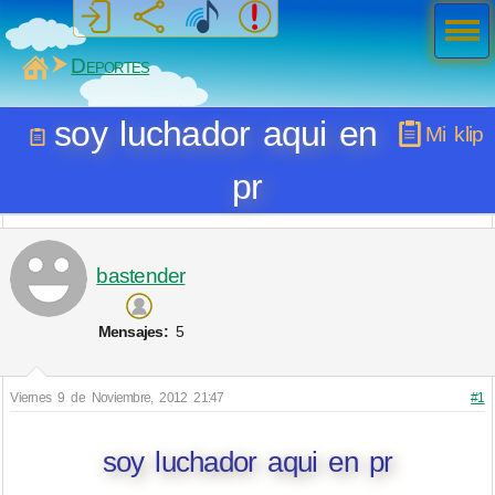
Men
ú
MiSabueso
Deportes
soy luchador aqui en
Mi klip
pr
bastender
Mensajes:
5
Viernes 9 de Noviembre, 2012 21:47
#1
soy luchador aqui en pr