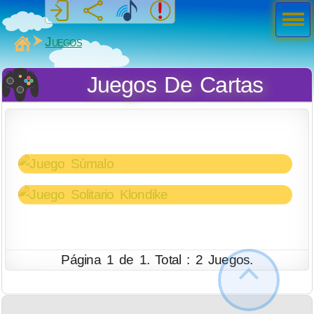
Men
ú
MiSabueso
Juegos
Juegos De Cartas
Súmalo
Solitario Klondike
En este juego obtienes puntos apilando las
Página 1 de 1. Total : 2 Juegos.
cartas, sumando sus valores.
El clásico juego de solitario conocido por
todos, pero más flexible y con más