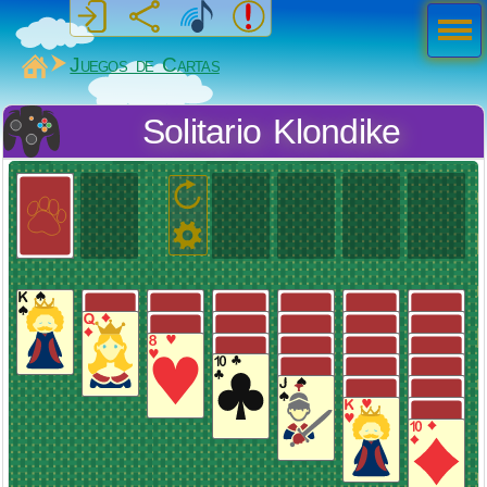
Men
ú
MiSabueso
Juegos de Cartas
Solitario Klondike