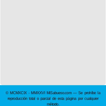
© MCMXCIX - MMXXVI MiSabueso.com — Se prohíbe la
reproducción total o parcial de esta página por cualquier
método.