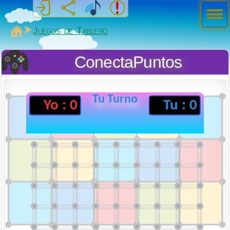
Men
ú
MiSabueso
Juegos de Tablero
ConectaPuntos