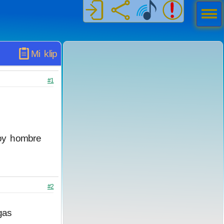
Men
ú
Mi klip
#1
oy hombre
#2
gas