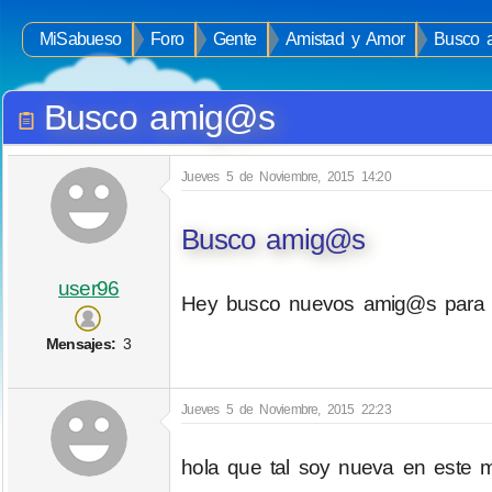
MiSabueso
Foro
Gente
Amistad y Amor
Busco 
Busco amig@s
Jueves 5 de Noviembre, 2015 14:20
Busco amig@s
user96
Hey busco nuevos amig@s para c
Mensajes:
3
Jueves 5 de Noviembre, 2015 22:23
hola que tal soy nueva en este