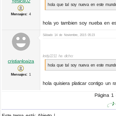
Yesica02
hola que tal soy nueva en este mund
Mensajes:
4
hola yo tambien soy nueba en e
Sábado 14 de Noviembre, 2015 05:23
leidy2211 ha dicho:
cristianloaiza
hola que tal soy nueva en este mund
Mensajes:
1
hola quisiera platicar contigo un r
Página 1 
Este tema está: Abierto |