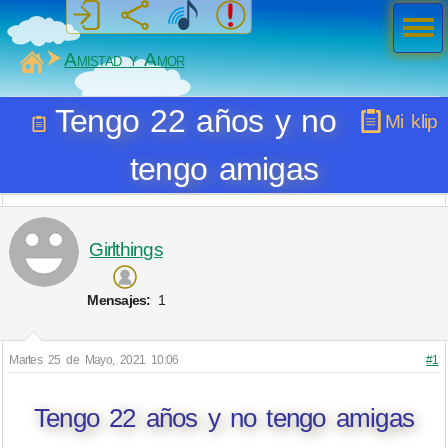
Men
ú
MiSabueso
Amistad y Amor
Tengo 22 años y no
Mi klip
tengo amigas
Girlthings
Mensajes:
1
Martes 25 de Mayo, 2021 10:06
#1
Tengo 22 años y no tengo amigas