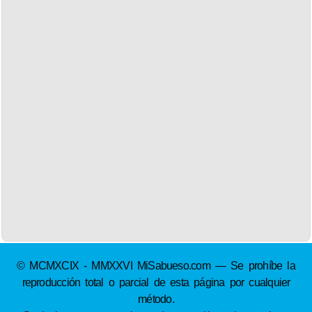
© MCMXCIX - MMXXVI MiSabueso.com — Se prohíbe la
reproducción total o parcial de esta página por cualquier
método.