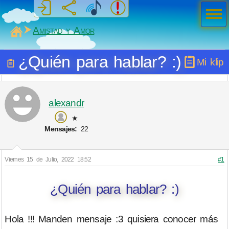
Men
ú
MiSabueso
Amistad y Amor
¿Quién para hablar? :)
Mi klip
alexandr
★
Mensajes:
22
Viernes 15 de Julio, 2022 18:52
#1
¿Quién para hablar? :)
Hola !!! Manden mensaje :3 quisiera conocer más