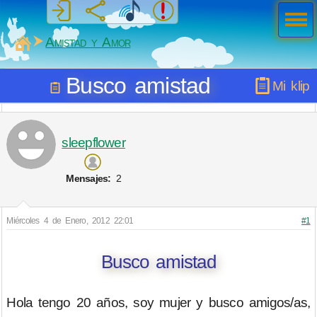
Men
ú
MiSabueso
Amistad y Amor
Busco amistad
Mi klip
sleepflower
Mensajes:
2
Miércoles 4 de Enero, 2012 22:01
#1
Busco amistad
Hola tengo 20 años, soy mujer y busco amigos/as,