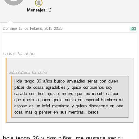
Mensajes:
2
Domingo 15 de Febrero, 2015 23:26
#23
cadilak ha dicho:
Julianitalatina ha dicho:
Hola tengo 30 años busco amistades serias con quien
plticar de cosas agradables y quizá conocernos soy
casada con tres hijos el motivo que me inscribi es por
que queiro conocer gente nueva en especial hombres mi
esposo es un infiel mentiroso y quiero distraerme en otra
cosa mas q pensar en sus mentiras.. besos
hola tengo 36 y dos niños, me gustaria ser tu