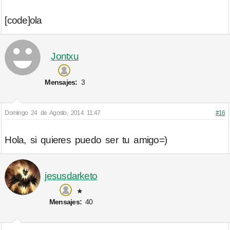
[code]ola
Jontxu
Mensajes:
3
Domingo 24 de Agosto, 2014 11:47
#16
Hola, si quieres puedo ser tu amigo=)
jesusdarketo
★
Mensajes:
40