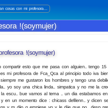
an cosas con mi profesora…
sora !(soymujer)
rofesora !(soymujer)
ro compartir esto que me pasa con alguien.. tengo 15
 es mi profesora de Fca_Qca al principio todo iva bie
siempre me gustaron los hombres y tengo una debili
a.. yo soy una chica linda.. simpatica y no me la cr
la escu.. bue vamos al tema .. un dia estabamos en
y en un momento dice : chicass defilenn.. y dicen s
s y m dijo q empiese yo y le dije que no.. desp pre