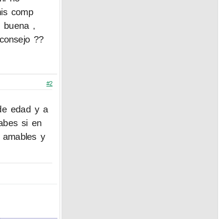
mis comp
s buena ,
 consejo ??
#2
 de edad y a
abes si en
n amables y