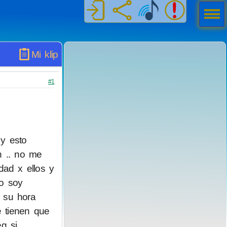
Men
ú
Mi klip
#1
 y esto
n .. no me
dad x ellos y
eo soy
 su hora
e tienen que
g si