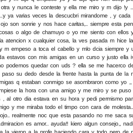
tra y nunca le conteste y ella me miro y m dijo !y ...
..y ya varias veces la descucbri mirandome , y cada
ojo son sonrie y nos hace caritas,.. siempre esta pen
 cosas o algo de chamuyo o yo me siento con ellos 
la atencion x cualquier cosa, la ves pasada m hice l
 y m empeso a toca el cabello y mlo dcia siempre y 
a estavos con mis amigas en un curso y justo ella 
ofe no podemos quedar con uds ? ella se me hacerco d
aso su dedo desde la frente hasta la punta de la n
amigas q estaban conmigo se asombraron como yo ,,
empiese la hora con una amigo y me miro y se puso
 , al otro dia estava en su hora y pedi permismo par
go y me miraba todo el timpo con cara de molesta.. 
 ojo.. realmente noc que esta pasando no me saca s
admiracion es amor.. ayuda!! kiero algun consejo,, nad
la la vieron a la profe haciendo cara y todo pero de 