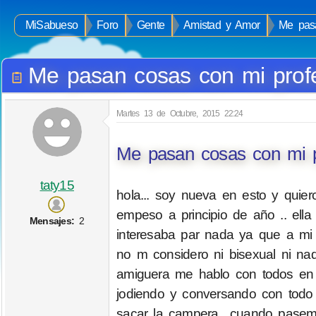
MiSabueso
Foro
Gente
Amistad y Amor
Me pas
Me pasan cosas con mi profe
Martes 13 de Octubre, 2015 22:24
Me pasan cosas con mi p
taty15
hola... soy nueva en esto y quie
empeso a principio de año .. ella
Mensajes:
2
interesaba par nada ya que a mi 
no m considero ni bisexual ni nad
amiguera me hablo con todos en 
jodiendo y conversando con todo 
sacar la campera.. cuando pasemp