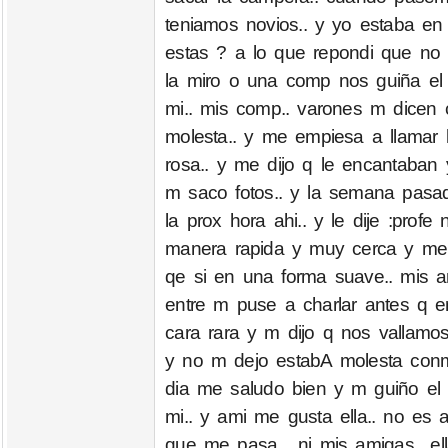
teniamos novios.. y yo estaba en o
estas ? a lo que repondi que no 
la miro o una comp nos guiña el 
mi.. mis comp.. varones m dicen
molesta.. y me empiesa a llamar 
rosa.. y me dijo q le encantaban
m saco fotos.. y la semana pasad
la prox hora ahi.. y le dije :pr
manera rapida y muy cerca y me p
qe si en una forma suave.. mis 
entre m puse a charlar antes q 
cara rara y m dijo q nos vallamos
y no m dejo estabA molesta conmi
dia me saludo bien y m guiño el
mi.. y ami me gusta ella.. no es 
que me pasa... ni mis amigas.. el