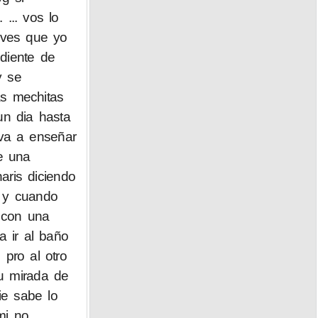
 ... vos lo
 ves que yo
diente de
y se
as mechitas
un dia hasta
iva a enseñar
e una
aris diciendo
 y cuando
 con una
a ir al baño
pro al otro
u mirada de
ie sabe lo
mi no