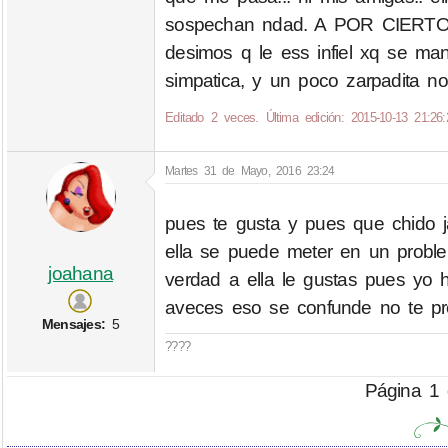
sospechan ndad. A POR CIERTO el
desimos q le ess infiel xq se ma
simpatica, y un poco zarpadita n
Editado 2 veces. Última edición: 2015-10-13 21:26:
Martes 31 de Mayo, 2016 23:24
pues te gusta y pues que chido j
ella se puede meter en un probl
joahana
verdad a ella le gustas pues yo
aveces eso se confunde no te pre
Mensajes:
5
????
Página 1 