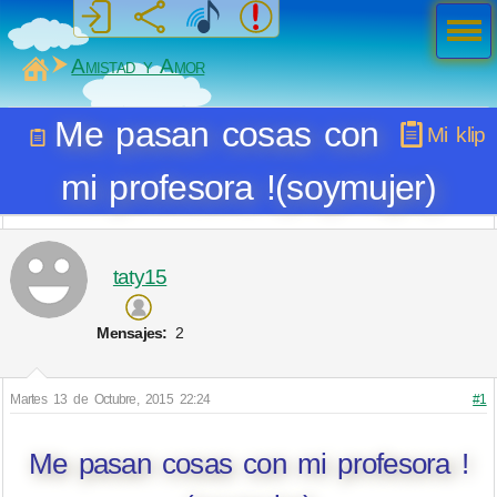
Men
ú
MiSabueso
Amistad y Amor
Me pasan cosas con
Mi klip
mi profesora !(soymujer)
taty15
Mensajes:
2
Martes 13 de Octubre, 2015 22:24
#1
Me pasan cosas con mi profesora !