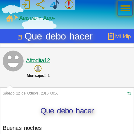
Men
ú
MiSabueso
Amistad y Amor
Que debo hacer
Mi klip
Afrodita12
Mensajes:
1
Sábado 22 de Octubre, 2016 00:53
#1
Que debo hacer
Buenas noches