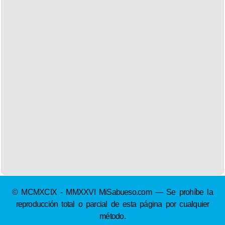
© MCMXCIX - MMXXVI MiSabueso.com — Se prohíbe la
reproducción total o parcial de esta página por cualquier
método.