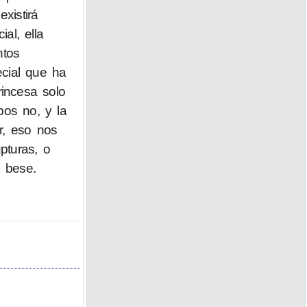
xistirá
al, ella
ntos
cial que ha
incesa solo
pos no, y la
r, eso nos
pturas, o
 bese.