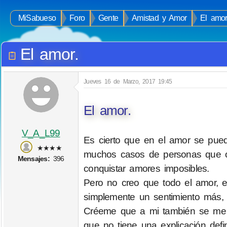
MiSabueso
Foro
Gente
Amistad y Amor
El amor
El amor.
Jueves 16 de Marzo, 2017 19:45
El amor.
V_A_L99
Es cierto que en el amor se pue
★★★★
muchos casos de personas que ob
Mensajes:
396
conquistar amores imposibles.
Pero no creo que todo el amor, e
simplemente un sentimiento más,
Créeme que a mi también se me h
que no tiene una explicación def