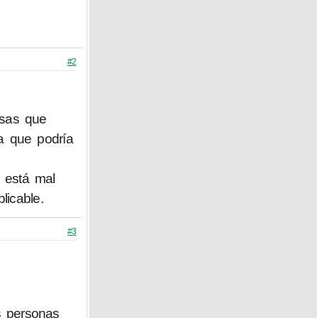
#2
osas que
a que podría
 está mal
licable.
#3
s personas