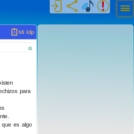
Men
ú
Mi klip
#1
isten
echizos para
es
nte.
 que es algo