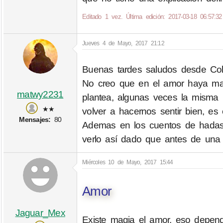
Editado 1 vez. Última edición: 2017-03-18 06:57:32
Jueves 4 de Mayo, 2017 21:12
Buenas tardes saludos desde Col
No creo que en el amor haya mag
matwy2231
plantea, algunas veces la misma 
★★
volver a hacernos sentir bien, 
Mensajes:
80
Ademas en los cuentos de hadas
verlo así dado que antes de una 
Miércoles 10 de Mayo, 2017 15:44
Amor
Jaguar_Mex
Existe magia el amor, eso depen