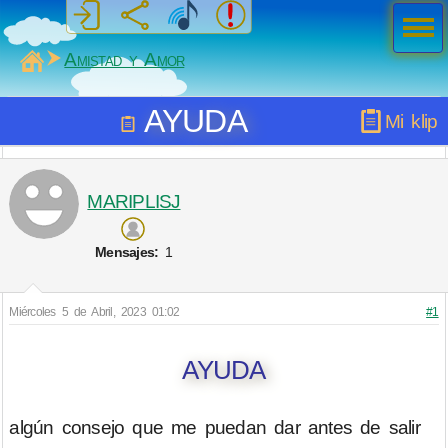
Men
ú
MiSabueso
Amistad y Amor
AYUDA
Mi klip
MARIPLISJ
Mensajes:
1
Miércoles 5 de Abril, 2023 01:02
#1
AYUDA
algún consejo que me puedan dar antes de salir