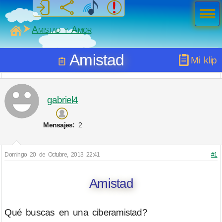
Men
ú
MiSabueso
Amistad y Amor
Amistad
Mi klip
gabriel4
Mensajes:
2
Domingo 20 de Octubre, 2013 22:41
#1
Amistad
Qué buscas en una ciberamistad?