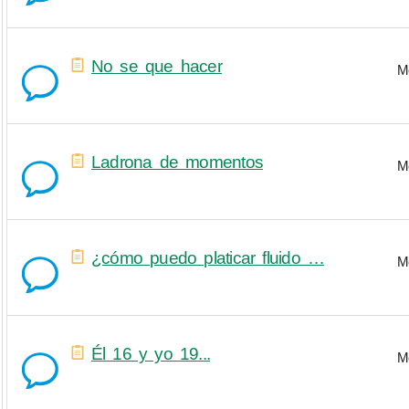
No se que hacer
M
Ladrona de momentos
M
¿cómo puedo platicar fluido …
M
Él 16 y yo 19...
M