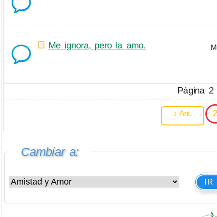
Me ignora, pero la amo.
M
Página 2 
‹ Ant.
Cambiar a:
IR