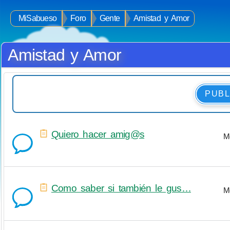
MiSabueso
Foro
Gente
Amistad y Amor
Amistad y Amor
PUBL
Quiero hacer amig@s
M
Como saber si también le gus…
M