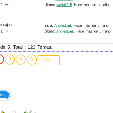
⇥
2
Último:
wenn1315
Hace más de un año
ensajes
Inicia:
AndresLmL
Hace más de un año
⇥
1
Último:
AndresLmL
Hace más de un año
de 5. Total : 123 Temas.
2
3
4
5
Sig. ›
 »»