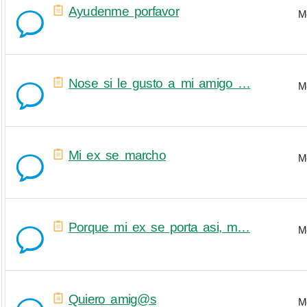
Ayudenme porfavor
M
Nose si le gusto a mi amigo …
M
Mi ex se marcho
M
Porque mi ex se porta asi, m…
M
Quiero amig@s
M