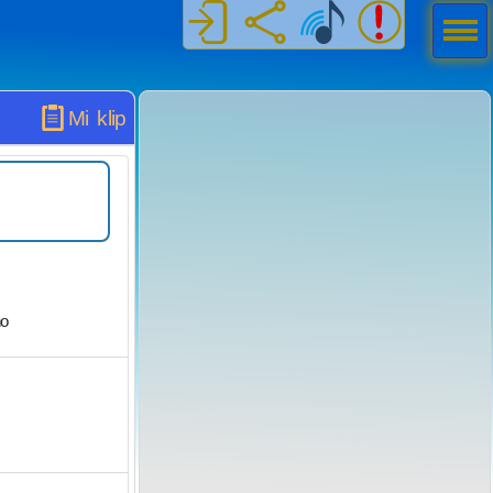
Men
ú
Mi klip
o