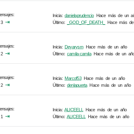
ensajes
Inicia:
danielaprudencio
Hace más de un a
⇥
3
Último:
_GOD_OF_DEATH_
Hace más de
ensajes
Inicia:
Deyarysm
Hace más de un año
⇥
2
Último:
camila-camila
Hace más de un añ
ensajes
Inicia:
Marcof53
Hace más de un año
⇥
2
Último:
denlapuerta
Hace más de un año
ensajes
Inicia:
ALICEELL
Hace más de un año
⇥
1
Último:
ALICEELL
Hace más de un año