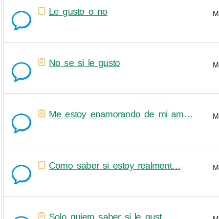
Le gusto o no
M
No se si le gusto
M
Me estoy enamorando de mi am…
M
Como saber si estoy realment…
M
Solo quiero saber si le gust…
M