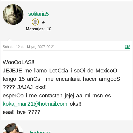
solitaria5
★
Mensajes:
10
Sábado 12 de Mayo, 2007 00:21
#18
WooOoLAS!!
JEJEJE me llamo LetiCcia i soOi de MexicoO
tengo 15 añOs i me encantaria hacer amigooS
???? JAJAJ oks!!
esperOo i me contacten jejej aa mi msn es
koka_mari21@hotmail.com
oks!!
eaa!! bye ????
lindamgs