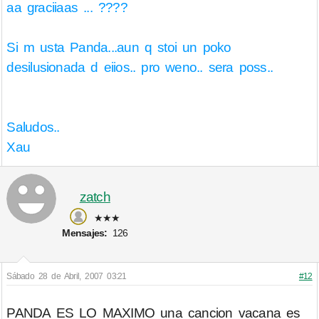
aa graciiaas ... ????
Si m usta Panda...aun q stoi un poko
desilusionada d eiios.. pro weno.. sera poss..
Saludos..
Xau
zatch
★★★
Mensajes:
126
Sábado 28 de Abril, 2007 03:21
#12
PANDA ES LO MAXIMO una cancion vacana es