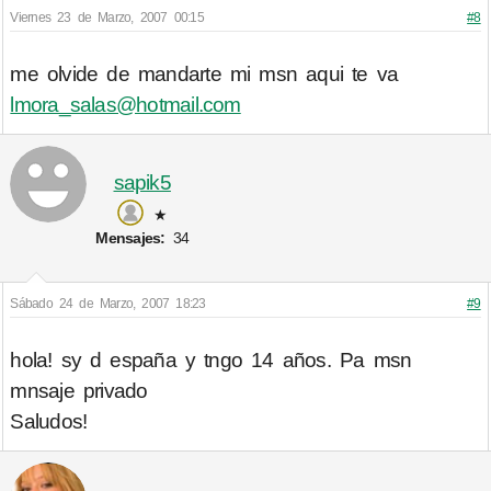
Viernes 23 de Marzo, 2007 00:15
#8
me olvide de mandarte mi msn aqui te va
lmora_salas@hotmail.com
sapik5
★
Mensajes:
34
Sábado 24 de Marzo, 2007 18:23
#9
hola! sy d españa y tngo 14 años. Pa msn
mnsaje privado
Saludos!