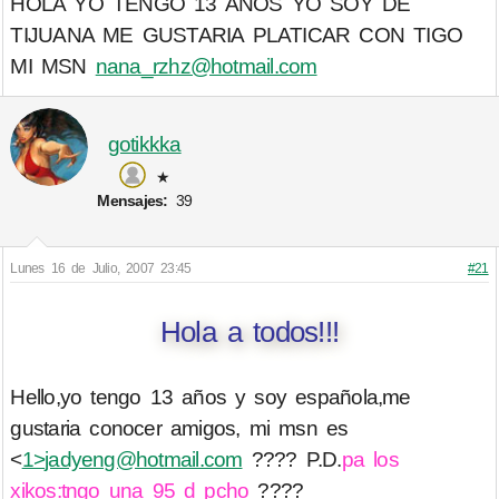
HOLA YO TENGO 13 AÑOS YO SOY DE
TIJUANA ME GUSTARIA PLATICAR CON TIGO
MI MSN
nana_rzhz@hotmail.com
gotikkka
★
Mensajes:
39
Lunes 16 de Julio, 2007 23:45
#21
Hola a todos!!!
Hello,yo tengo 13 años y soy española,me
gustaria conocer amigos, mi msn es
<
1>
jadyeng@hotmail.com
???? P.D.
pa los
xikos:tngo una 95 d pcho
????