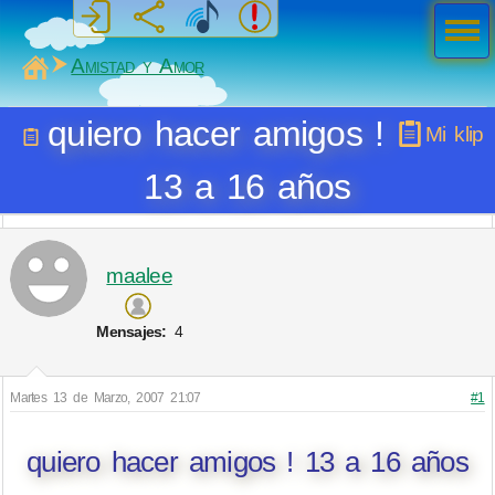
Men
ú
MiSabueso
Amistad y Amor
quiero hacer amigos !
Mi klip
13 a 16 años
maalee
Mensajes:
4
Martes 13 de Marzo, 2007 21:07
#1
quiero hacer amigos ! 13 a 16 años