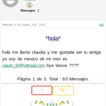
Mensajes:
2
Miércoles 8 de Agosto, 2007 18:28
#25
*hola*
hola me llamo claudia y me gustaria ser tu amiga
yo soy de mexico ok mi msn es
clauly_9@hotmail.com
bye besos ????
Página 1 de 3. Total : 63 Mensajes.
1
Sig. ›