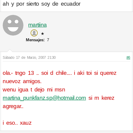
ah y por sierto soy de ecuador
martiina
★
Mensajes:
7
Sábado 17 de Marzo, 2007 21:30
#6
ola.- tngo 13 .. soi d chile.... i aki toi si querez
nuevoz amigos.
wenu igua t dejo mi msn
martina_punkfanz.sp@hotmail.com
si m kerez
agregar..
i eso.. xauz