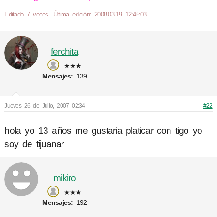
Editado 7 veces. Última edición: 2008-03-19 12:45:03
ferchita
★★★
Mensajes:
139
Jueves 26 de Julio, 2007 02:34
#22
hola yo 13 años me gustaria platicar con tigo yo
soy de tijuanar
mikiro
★★★
Mensajes:
192