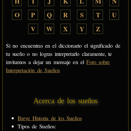
H
I
J
K
L
M
N
O
P
Q
R
S
T
U
V
W
X
Y
Z
Si no encuentras en el diccionario el significado de
tu sueño o no logras interpretarlo claramente, te
invitamos a dejar un mensaje en el
Foro sobre
Interpretación de Sueños
Acerca de los sueños
Breve Historia de los Sueños
Tipos de Sueños: