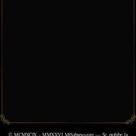
© MCMXCIX - MMXXVI MiSabueso.com — Se prohíbe la